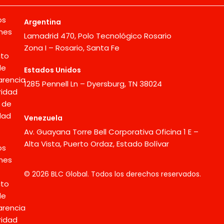
os
Argentina
nes
Lamadrid 470, Polo Tecnológico Rosario
Zona I – Rosario, Santa Fe
to
de
Estados Unidos
arencia
1285 Pennell Ln – Dyersburg, TN 38024
ridad
a de
dad
Venezuela
Av. Guayana Torre Bell Corporativa Oficina 1 E –
Alta Vista, Puerto Ordaz, Estado Bolívar
os
nes
© 2026 BLC Global. Todos los derechos reservados.
to
de
arencia
ridad