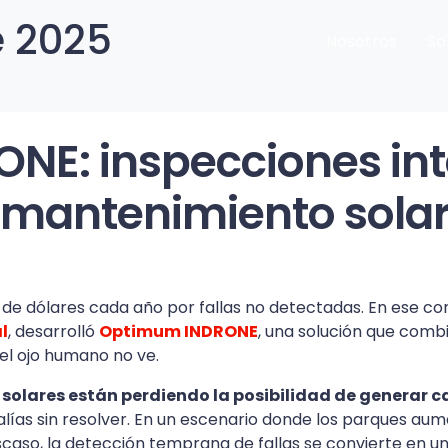
 2025
Nosotros
So
E: inspecciones int
 mantenimiento sola
es de dólares cada año por fallas no detectadas. En ese co
l
, desarrolló
Optimum INDRONE
, una solución que combin
el ojo humano no ve.
 solares están perdiendo la posibilidad de generar
as sin resolver. En un escenario donde los parques aum
caso, la detección temprana de fallas se convierte en un