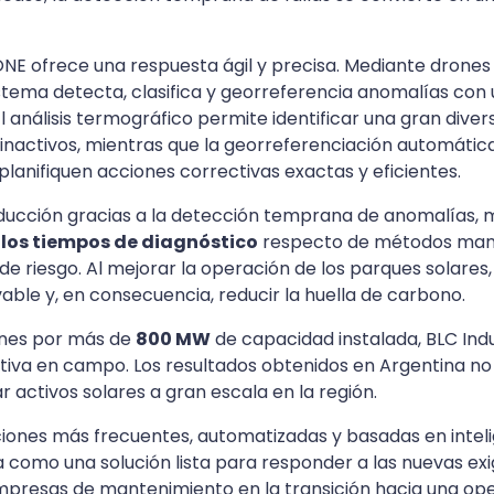
E ofrece una respuesta ágil y precisa. Mediante drones
l sistema detecta, clasifica y georreferencia anomalías con
 análisis termográfico permite identificar una gran div
s inactivos, mientras que la georreferenciación automática
planifiquen acciones correctivas exactas y eficientes.
ducción gracias a la detección temprana de anomalías, 
 los tiempos de diagnóstico
respecto de métodos manual
 de riesgo. Al mejorar la operación de los parques solares
able y, en consecuencia, reducir la huella de carbono.
ones por más de
800 MW
de capacidad instalada, BLC Ind
va en campo. Los resultados obtenidos en Argentina no s
 activos solares a gran escala en la región.
ones más frecuentes, automatizadas y basadas en intelige
 como una solución lista para responder a las nuevas e
presas de mantenimiento en la transición hacia una ope