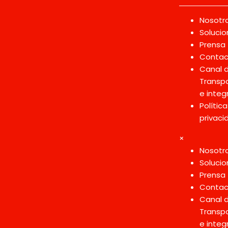
Nosotr
Solucio
Prensa
Contac
Canal 
Transp
e integ
Polític
privaci
×
Nosotr
Solucio
Prensa
Contac
Canal 
Transp
e integ