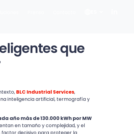
in
ES
luciones
Prensa
Contacto
eligentes que
r
ntexto,
BLC Industrial Services
,
a inteligencia artificial, termografía y
 cada año más de 130.000 kWh por MW
entan en tamaño y complejidad, y el
 factor decisivo para proteger la