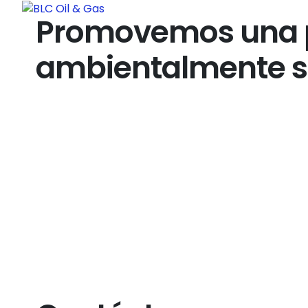
Promovemos una po
BLC Oil & Gas sustenta su expansión en produ
Investigación y el Desarrollo (I+D)
ambientalmente s