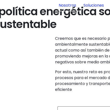
Nosotros
Soluciones
lítica energética so
ctos innovadores de alta tecnología, mediante el d
ustentable
Creemos que es necesario p
ambientalmente sustentable
actual como así también de l
promoviendo mejoras en la ca
negativos sobre medio amb
Por esto, nuestro reto es p
procesos para el mercado de 
procesamiento y transporte 
eficiente