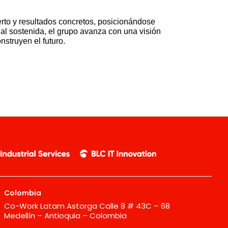
rto y resultados concretos, posicionándose
al sostenida, el grupo avanza con una visión
nstruyen el futuro.
Colombia
Co-Work Latam Astorga Calle 8 # 43C – 68
Medellín – Antioquia – Colombia