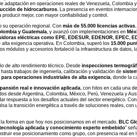
de adaptación en operaciones reales de Venezuela, Colombia y
ducción de hidrocarburos
. La presencia en eventos internacio
 producir mejor, con mayor confiabilidad y control.
o su operación regional. Con
más de 55.000 licencias activas
olombia y Guatemala
, y avanzó con implementaciones en
Méx
stribuidoras eléctricas como EPE, EDESUR, EDENOR, EPEC
e alta exigencia operativa. En Colombia, superó los
15.000 pun
módulos y accesorios fortaleció la infraestructura de datos, l
ño de alto rendimiento técnico. Desde
inspecciones termográf
, hasta trabajos de ingeniería, calibración y validación de
siste
 para operaciones industriales de alta exigencia
, donde la c
pansión real e innovación aplicada
, con hitos en cada una 
 desde Argentina, Colombia, México, Perú, Venezuela y Austri
ar respuesta a los desafíos actuales del sector energético. Co
lsa la transición energética a través de soluciones reales, con
n la forma en que hoy nos posicionamos en el mercado.
BLC Gl
 tecnología aplicada y conocimiento experto embebido
” señ
nstruir ese posicionamiento como grupo, con presencia real en 