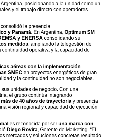
 Argentina, posicionando a la unidad como un
nales y el trabajo directo con operadores
, consolidó la presencia
ico y Panamá
. En Argentina,
Optimum SM
, EDEMSA y ENERSA
consolidando su
tos medidos
, ampliando la telegestión de
a continuidad operativa y la capacidad de
icas aéreas con la implementación
mas SMEC
en proyectos energéticos de gran
alidad y la continuidad no son negociables.
de sus unidades de negocio. Con una
a, el grupo continúa integrando
n
más de 40 años de trayectoria
y presencia
 una visión regional y capacidad de ejecución
obal
es reconocida por ser
una marca con
aló
Diego Rovira
, Gerente de Marketing. “El
los mercados y soluciones concretas resultado