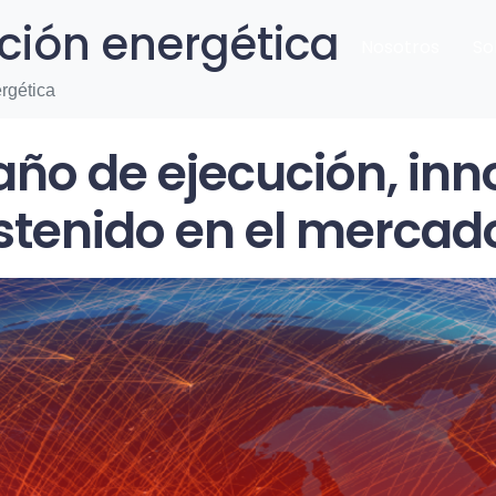
ción energética
Nosotros
So
rgética
año de ejecución, inn
stenido en el mercad