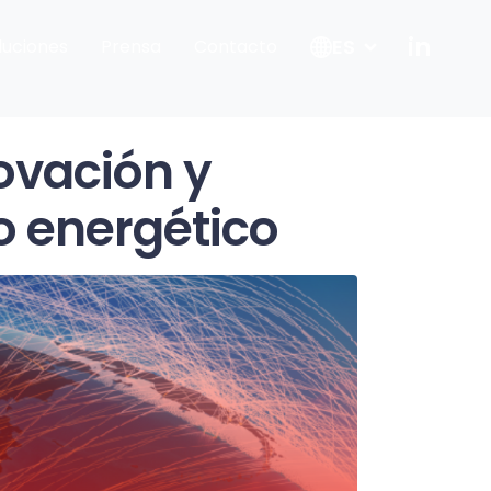
in
ES
luciones
Prensa
Contacto
ovación y
o energético