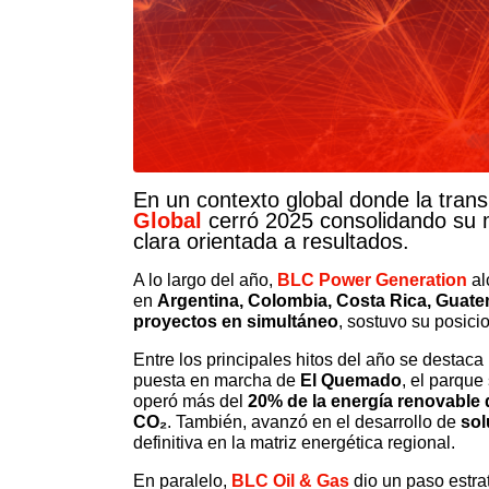
En un contexto global donde la trans
Global
cerró 2025 consolidando su m
clara orientada a resultados.
A lo largo del año,
BLC Power Generation
al
en
Argentina, Colombia, Costa Rica, Guate
proyectos en simultáneo
, sostuvo su posici
Entre los principales hitos del año se destaca 
puesta en marcha de
El Quemado
, el parque
operó más del
20% de la energía renovable 
CO₂
. También, avanzó en el desarrollo de
so
definitiva en la matriz energética regional.
En paralelo,
BLC Oil & Gas
dio un paso estra