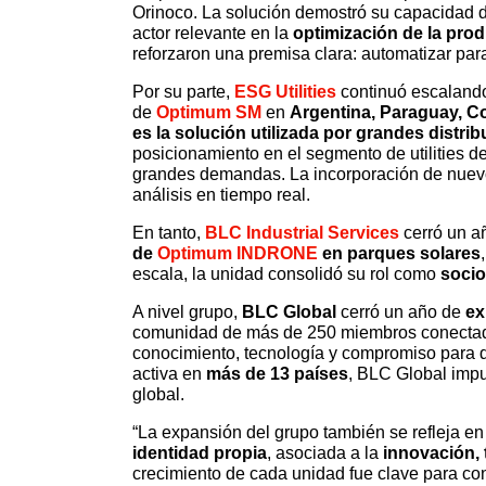
Orinoco. La solución demostró su capacidad 
actor relevante en la
optimización de la pro
reforzaron una premisa clara: automatizar para
Por su parte,
ESG Utilities
continuó escaland
de
Optimum SM
en
Argentina, Paraguay, C
es la solución utilizada por grandes di
posicionamiento en el segmento de utilities d
grandes demandas. La incorporación de nuevos 
análisis en tiempo real.
En tanto,
BLC Industrial Services
cerró un a
de
Optimum INDRONE
en parques solares
escala, la unidad consolidó su rol como
socio
A nivel grupo,
BLC Global
cerró un año de
ex
comunidad de más de 250 miembros conectados
conocimiento, tecnología y compromiso para d
activa en
más de 13 países
, BLC Global impu
global.
“La expansión del grupo también se refleja e
identidad propia
, asociada a la
innovación,
crecimiento de cada unidad fue clave para co