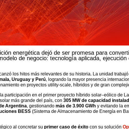
ición energética dejó de ser promesa para convert
odelo de negocio: tecnología aplicada, ejecución
canzó los hitos más relevantes de su historia. La unidad traba
mala, Uruguay y Perú
, logrando la mayor presencia internaci
onamiento en proyectos utility-scale, híbridos y de gran complej
la participación en el primer proyecto híbrido solar–eólico de L
 solar más grande del país, con
305 MW de capacidad instala
de Argentina
, gestionando
más de 3.900 GWh
y evitando la e
luciones BESS
(Sistema de Almacenamiento de Energía en Bate
tégico al concretar su
primer caso de éxito
con su solución
Op