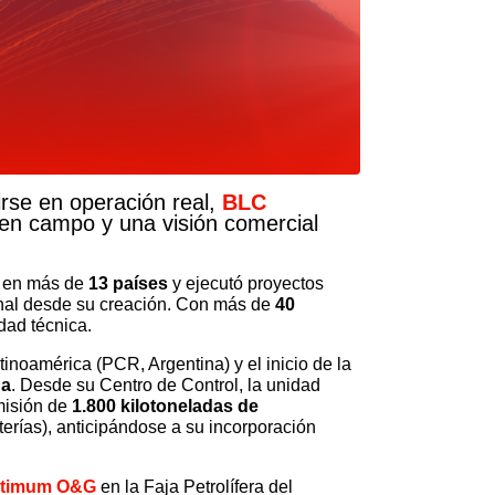
irse en operación real,
BLC
 en campo y una visión comercial
jó en más de
13 países
y ejecutó proyectos
onal desde su creación. Con más de
40
idad técnica.
atinoamérica (PCR, Argentina) y el inicio de la
da
. Desde su Centro de Control, la unidad
misión de
1.800 kilotoneladas de
rías), anticipándose a su incorporación
timum O&G
en la Faja Petrolífera del