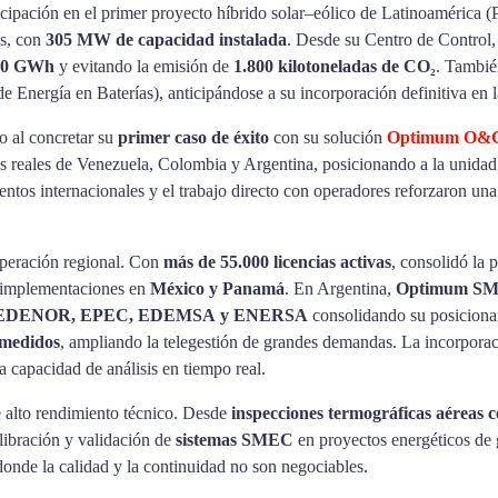
rticipación en el primer proyecto híbrido solar–eólico de Latinoamérica 
ís, con
305 MW de capacidad instalada
. Desde su Centro de Control,
900 GWh
y evitando la emisión de
1.800 kilotoneladas de CO₂
. Tambié
Energía en Baterías), anticipándose a su incorporación definitiva en l
o al concretar su
primer caso de éxito
con su solución
Optimum O&
s reales de Venezuela, Colombia y Argentina, posicionando a la unidad
entos internacionales y el trabajo directo con operadores reforzaron una
operación regional. Con
más de 55.000 licencias activas
, consolidó la 
 implementaciones en
México y Panamá
. En Argentina,
Optimum SM e
SUR, EDENOR, EPEC, EDEMSA y ENERSA
consolidando su posicionam
 medidos
, ampliando la telegestión de grandes demandas. La incorporac
la capacidad de análisis en tiempo real.
 alto rendimiento técnico. Desde
inspecciones termográficas aéreas 
alibración y validación de
sistemas SMEC
en proyectos energéticos de 
donde la calidad y la continuidad no son negociables.