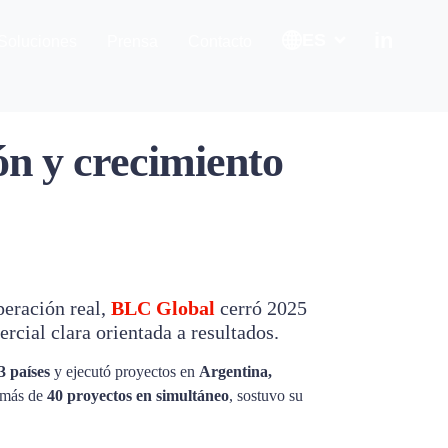
in
ES
Soluciones
Prensa
Contacto
ón y crecimiento
peración real,
BLC Global
cerró 2025
rcial clara orientada a resultados.
3 países
y ejecutó proyectos en
Argentina,
n más de
40 proyectos en simultáneo
, sostuvo su