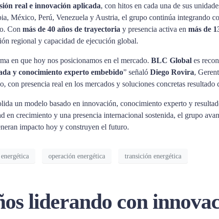
ión real e innovación aplicada
, con hitos en cada una de sus unida
, México, Perú, Venezuela y Austria, el grupo continúa integrando c
ico. Con
más de 40 años de trayectoria
y presencia activa en
más de 13
sión regional y capacidad de ejecución global.
forma en que hoy nos posicionamos en el mercado.
BLC Global
es recon
cada y conocimiento experto embebido
” señaló
Diego Rovira
, Geren
, con presencia real en los mercados y soluciones concretas resultado d
olida un modelo basado en innovación, conocimiento experto y resulta
d en crecimiento y una presencia internacional sostenida, el grupo avan
eneran impacto hoy y construyen el futuro.
 energética
operación energética
transición energética
os liderando con innovaci