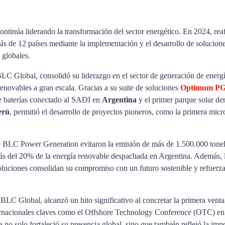
ontinúa liderando la transformación del sector energético. En 2024, re
más de 12 países mediante la implementación y el desarrollo de soluci
s globales.
BLC Global, consolidó su liderazgo en el sector de generación de energ
renovables a gran escala. Gracias a su suite de soluciones
Optimum P
de baterías conectado al SADI en
Argentina
y el primer parque solar de
erú
, permitió el desarrollo de proyectos pioneros, como la primera micr
e BLC Power Generation evitaron la emisión de más de 1.500.000 tone
 del 20% de la energía renovable despachada en Argentina. Además, la
oluciones consolidan su compromiso con un futuro sostenible y refuerza
 BLC Global, alcanzó un hito significativo al concretar la primera venta
nternacionales claves como el Offshore Technology Conference (OTC) e
 no solo fortaleció su presencia global, sino que también reflejó la imp