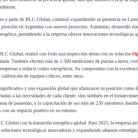
ambiente.
lities y parte de BLC Global, continuó expandiendo su presencia en Lat
posición en Argentina con nuevos proyectos. Asimismo, desarrolló n
gética, permitiendo a la empresa ofrecer innovaciones tecnológicas qu
e BLC Global, realizó con éxito una inspección demo con su solución
O
lada. También efectuó más de 1.500 mediciones de puesta a tierra, certi
 empresas a reducir costos energéticos. Su compromiso con la excelencia 
 calibración de equipos críticos, entre otros.
nificativo y una expansión global que afianzaron su posición como líder
ptadas a las necesidades de cada cliente, sino también en el fortalecimi
rama de pasantías, y la capacitación de sus más de 230 miembros distri
s con un impacto positivo en su entorno.
 Global con la transición energética global. Para 2025, la empresa pro
soluciones tecnológicas innovadoras y expandiendo alianzas estratégic