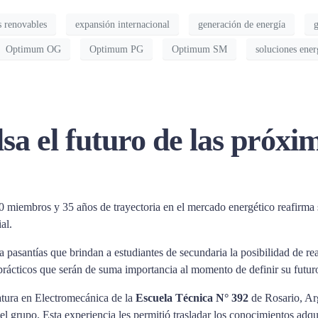
s renovables
expansión internacional
generación de energía
g
Optimum OG
Optimum PG
Optimum SM
soluciones ener
a el futuro de las próxi
 miembros y 35 años de trayectoria en el mercado energético reafirma
al.
a pasantías que brindan a estudiantes de secundaria la posibilidad de re
 prácticos que serán de suma importancia al momento de definir su futu
atura en Electromecánica de la
Escuela Técnica N° 392
de Rosario, Arg
del grupo. Esta experiencia les permitió trasladar los conocimientos ad