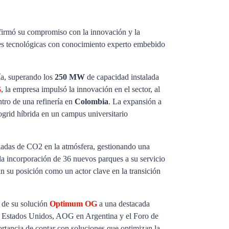
afirmó su compromiso con la innovación y la
ones tecnológicas con conocimiento experto embebido
ía, superando los
250 MW
de capacidad instalada
G
, la empresa impulsó la innovación en el sector, al
ntro de una refinería en
Colombia
. La expansión a
ogrid híbrida en un campus universitario
ladas de CO2 en la atmósfera, gestionando una
 incorporación de 36 nuevos parques a su servicio
n su posición como un actor clave en la transición
 de su solución
Optimum OG
a una destacada
n Estados Unidos, AOG en Argentina y el Foro de
ortancia de contar con soluciones que optimizan la