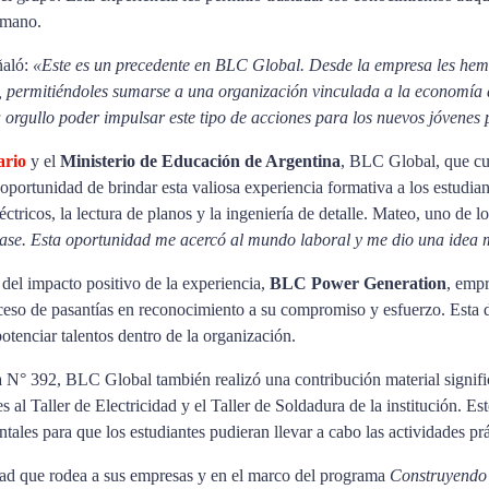
humano.
ñaló:
«Este es un precedente en BLC Global. Desde la empresa les hem
l, permitiéndoles sumarse a una organización vinculada a la economía 
orgullo poder impulsar este tipo de acciones para los nuevos jóvenes 
ario
y el
Ministerio de Educación de Argentina
, BLC Global, que cue
portunidad de brindar esta valiosa experiencia formativa a los estudian
éctricos, la lectura de planos y la ingeniería de detalle. Mateo, uno de 
lase. Esta oportunidad me acercó al mundo laboral y me dio una idea m
del impacto positivo de la experiencia,
BLC Power Generation
, empr
roceso de pasantías en reconocimiento a su compromiso y esfuerzo. Esta 
potenciar talentos dentro de la organización.
° 392, BLC Global también realizó una contribución material significat
al Taller de Electricidad y el Taller de Soldadura de la institución. E
es para que los estudiantes pudieran llevar a cabo las actividades práct
dad que rodea a sus empresas y en el marco del programa
Construyendo